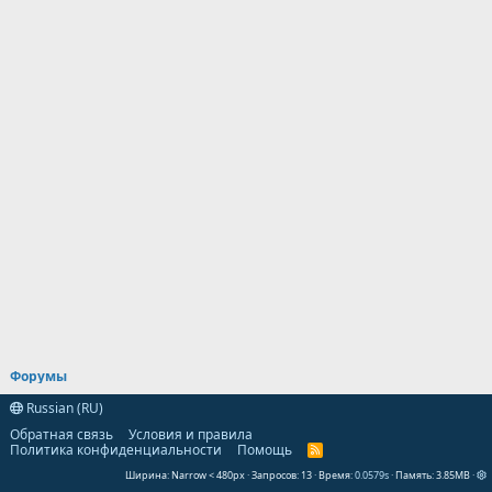
Форумы
Russian (RU)
Обратная связь
Условия и правила
Политика конфиденциальности
Помощь
R
S
Ширина
Запросов
13
Время
0.0579s
Память
3.85MB
S