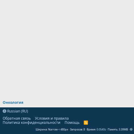
Онкология
Russian (RU)
Обратная связь
Условия и правила
Политика конфиденциальности
Помощь
R
S
Ширина
Запросов
8
Время
0.0540s
Память
3.39MB
S