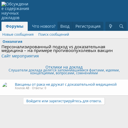
Форумы
Что нового?
Вход
Регистрация
Новые сообщения
Поиск сообщений
Онкология
Персонализированный подход vs доказательная
медицина – на примере противоопухолевых вакцин
Сайт мероприятия
Отклики на доклад
Слушатели доклада делятся запомнившимися фактами, идеями,
концепциями, вопросами, сомнениями
Вакцины от рака не дружат с доказательной медициной
Хохлов АВ
Ответы: 0
Войдите или зарегистрируйтесь для ответа.