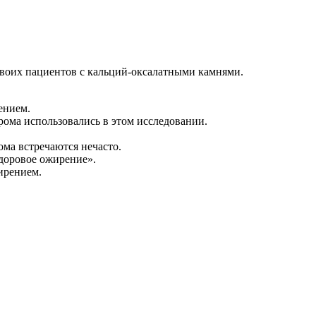
воих пациентов с кальций-оксалатными камнями.
ением.
рома использовались в этом исследовании.
ома встречаются нечасто.
доровое ожирение».
ирением.