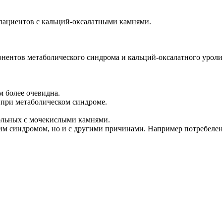
пациентов с кальций-оксалатными камнями.
нентов метаболического синдрома и кальций-оксалатного уроли
м более очевидна.
 при метаболическом синдроме.
больных с мочекислыми камнями.
ким синдромом, но и с другими причинами. Например потребелен