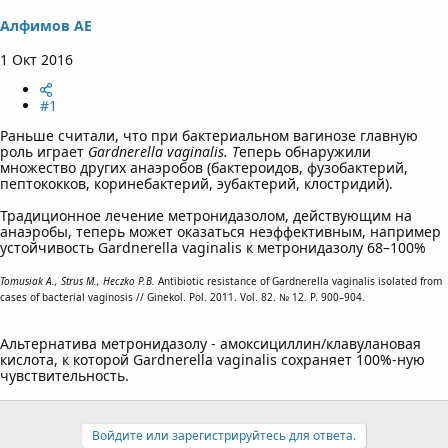
а
Алфимов АЕ
1 Окт 2016
#1
Раньше считали, что при бактериальном вагинозе главную
роль играет
Gardnerella vaginalis. Т
еперь обнаружили
множество других анаэробов (бактероидов, фузобактерий,
пептококков, коринебактерий, эубактерий, клостридий).
Традиционное лечение метронидазолом, действующим на
анаэробы, теперь может оказаться неэффективным, например
устойчивость Gardnerella vaginalis к метронидазолу 68–100%
Tomusiak A., Strus M., Heczko P.B.
Antibiotic resistance of Gardnerella vaginalis isolated from
cases of bacterial vaginosis // Ginekol. Pol. 2011. Vol. 82. № 12. P. 900–904.
Альтернатива метронидазолу - амоксициллин/клавулановая
кислота, к которой Gardnerella vaginalis сохраняет 100%-ную
чувствительность.
Войдите или зарегистрируйтесь для ответа.