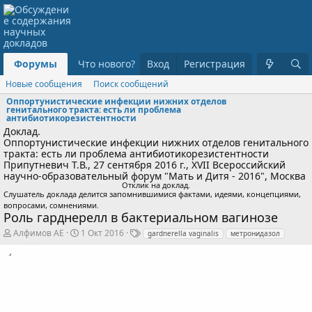
Форумы
Что нового?
Вход
Регистрация
Новые сообщения
Поиск сообщений
Оппортунистические инфекции нижних отделов
генитального тракта: есть ли проблема
антибиотикорезистентности
Доклад.
Оппортунистические инфекции нижних отделов генитального
тракта: есть ли проблема антибиотикорезистентности
Припутневич Т.В., 27 сентября 2016 г., XVII Всероссийский
научно-образовательный форум "Мать и Дитя - 2016", Москва
Отклик на доклад.
Слушатель доклада делится запомнившимися фактами, идеями, концепциями,
вопросами, сомнениями.
Роль гарднерелл в бактериальном вагинозе
А
Д
Т
Алфимов АЕ
1 Окт 2016
gardnerella vaginalis
метронидазол
в
а
е
т
т
г
о
а
и
р
н
т
а
е
ч
м
а
ы
л