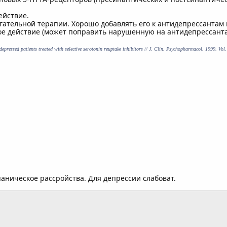
ействие.
гательной терапии. Хорошо добавлять его к антидепрессантам
ое действие (может поправить нарушенную на антидепрессанта
epressed patients treated with selective serotonin reuptake inhibitors // J. Clin. Psychopharmacol. 1999. Vol
аническое рассройства. Для депрессии слабоват.