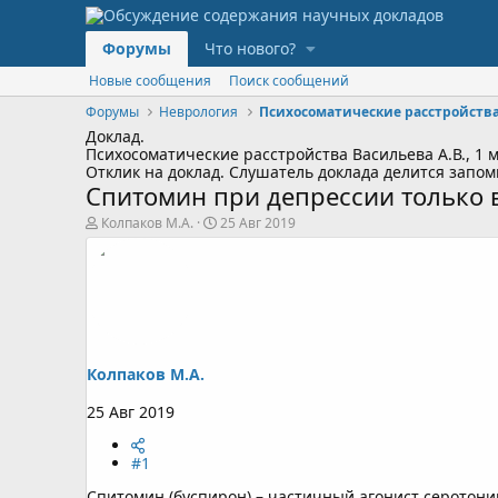
Форумы
Что нового?
Новые сообщения
Поиск сообщений
Форумы
Неврология
Психосоматические расстройств
Доклад.
Психосоматические расстройства
Васильева А.В., 1
Отклик на доклад.
Слушатель доклада делится запо
Спитомин при депрессии только 
А
Д
Колпаков М.А.
25 Авг 2019
в
а
т
т
о
а
р
н
т
а
е
ч
м
а
ы
л
а
Колпаков М.А.
25 Авг 2019
#1
Спитомин (буспирон) – частичный агонист серотони