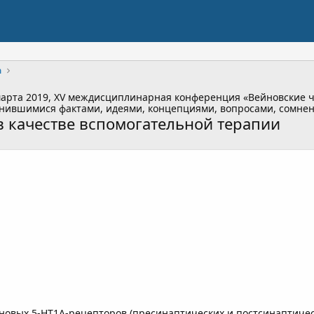
а
 марта 2019, XV междисциплинарная конференция «Вейновские 
мнившимися фактами, идеями, концепциями, вопросами, сомне
в качестве вспомогательной терапии
новых 5-HT1A-рецепторов (пресинаптических и постсинаптичес