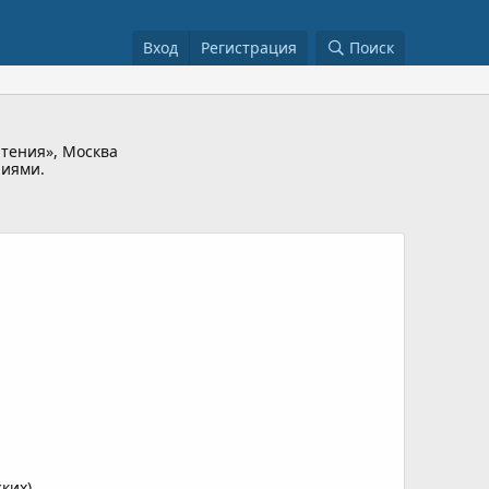
Вход
Регистрация
Поиск
чтения», Москва
ниями.
ких).