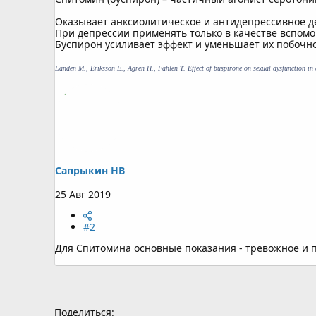
Оказывает анксиолитическое и антидепрессивное д
При депрессии применять только в качестве вспомо
Буспирон усиливает эффект и уменьшает их побочн
Landen M., Eriksson E., Agren H., Fahlen T. Effect of buspirone on sexual dysfunction in d
Сапрыкин НВ
25 Авг 2019
#2
Для Спитомина основные показания - тревожное и п
Поделиться: