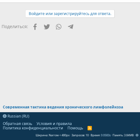
Войдите или зарегистрируйтесь для ответа.
Facebook
Twitter
WhatsApp
Telegram
Поделиться:
Современная тактика ведения хронического лимфолейкоза
Russian (RU)
Обратная связь
Условия и правила
Политика конфиденциальности
Помощь
R
S
Ширина
Запросов
10
Время
0.0583s
Память
3.84MB
S